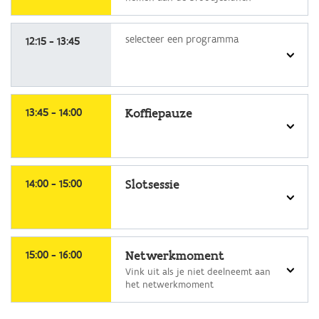
selecteer
selecteer een programma
een
12:15 - 13:45
programma
selecteer
een
13:45 - 14:00
Koffiepauze
programma
selecteer
een
14:00 - 15:00
Slotsessie
programma
selecteer
een
15:00 - 16:00
Netwerkmoment
programma
Vink uit als je niet deelneemt aan
het netwerkmoment