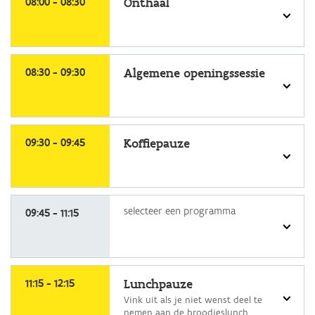
08:00 - 08:30
Onthaal
programma
selecteer
een
08:30 - 09:30
Algemene openingssessie
programma
selecteer
een
09:30 - 09:45
Koffiepauze
programma
selecteer
selecteer een programma
een
09:45 - 11:15
programma
selecteer
een
11:15 - 12:15
Lunchpauze
programma
Vink uit als je niet wenst deel te
nemen aan de broodjeslunch