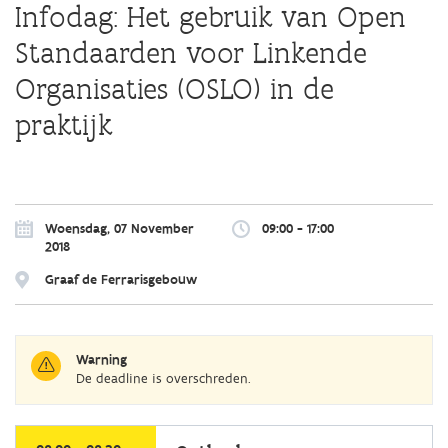
Infodag: Het gebruik van Open
Standaarden voor Linkende
Organisaties (OSLO) in de
praktijk
Overslaan
en
naar
Woensdag, 07 November
09:00 - 17:00
de
2018
algemene
inhoud
Graaf de Ferrarisgebouw
gaan
Warning
De deadline is overschreden.
selecteer
een