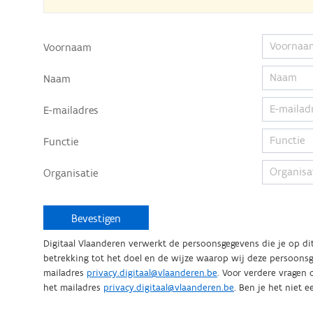
Voornaam
Naam
E-mailadres
Functie
Organisatie
Bevestigen
Digitaal Vlaanderen verwerkt de persoonsgegevens die je op d
betrekking tot het doel en de wijze waarop wij deze persoonsg
mailadres
privacy.digitaal@vlaanderen.be
. Voor verdere vragen of om je rechten uit te oefenen kun je ook contact opnemen met de functionaris voor gegevensbescherming van Digitaal Vlaanderen via
het mailadres
privacy.digitaal@vlaanderen.be
. Ben je het niet