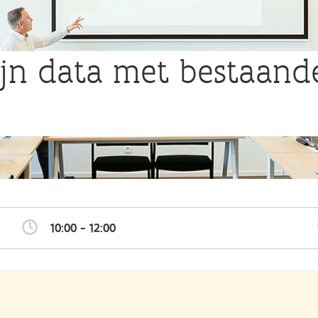
ijn data met bestaan
Overslaan
en
naar
10:00 - 12:00
de
algemene
inhoud
gaan