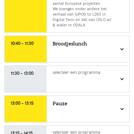
aantal Europese projecten.
We brengen onder andere het
verhaal van GIPOD to LDES in
Digital Twin en dat van OSLO air
& water in ODALA.
selecteer
een
10:40 - 11:30
Broodjeslunch
programma
selecteer
selecteer een programma
een
11:30 - 13:00
programma
selecteer
een
13:00 - 13:15
Pauze
programma
selecteer
selecteer een programma
een
13:15 - 14:15