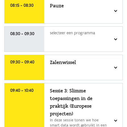
selecteer
een
08:15 - 08:30
Pauze
programma
selecteer
selecteer een programma
een
08:30 - 09:30
programma
selecteer
een
09:30 - 09:40
Zalenwissel
programma
selecteer
een
09:40 - 10:40
Sessie 3: Slimme
programma
toepassingen in de
praktijk (Europese
projecten)
In deze sessie tonen we hoe
smart data wordt gebruikt in een