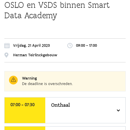
OSLO en VSDS binnen Smart
Data Academy
Overslaan
en
naar
Vrijdag, 21 April 2023
09:00 - 17:00
de
algemene
Herman Teirlinckgebouw
inhoud
gaan
Warning
De deadline is overschreden.
selecteer
een
07:00 - 07:30
Onthaal
programma
selecteer