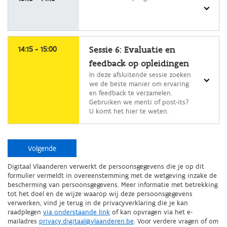
programma
selecteer
een
14:15 - 15:00
Sessie 6: Evaluatie en
programma
feedback op opleidingen
In deze afsluitende sessie zoeken
we de beste manier om ervaring
en feedback te verzamelen.
Gebruiken we menti of post-its?
U komt het hier te weten.
Volgende
Digitaal Vlaanderen verwerkt de persoonsgegevens die je op dit
formulier vermeldt in overeenstemming met de wetgeving inzake de
bescherming van persoonsgegevens. Meer informatie met betrekking
tot het doel en de wijze waarop wij deze persoonsgegevens
verwerken, vind je terug in de privacyverklaring die je kan
raadplegen
via onderstaande link
of kan opvragen via het e-
mailadres
privacy.digitaal@vlaanderen.be
. Voor verdere vragen of om