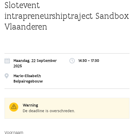
Slotevent
intrapreneurshiptraject Sandbox
Vlaanderen
Overslaan
en
naar
Maandag, 22 September
14:30 - 17:30
de
2025
algemene
inhoud
Marie-Elisabeth
gaan
Belpairegebouw
Warning
De deadline is overschreden.
Voornaam