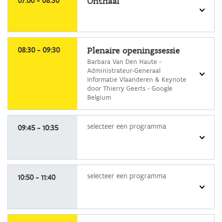
07:00 - 08:30
Onthaal
programma
selecteer
een
08:30 - 09:30
Plenaire openingssessie
programma
Barbara Van Den Haute -
Administrateur-Generaal
Informatie Vlaanderen & Keynote
door Thierry Geerts - Google
Belgium
selecteer
selecteer een programma
een
09:45 - 10:35
programma
selecteer
selecteer een programma
een
10:50 - 11:40
programma
selecteer