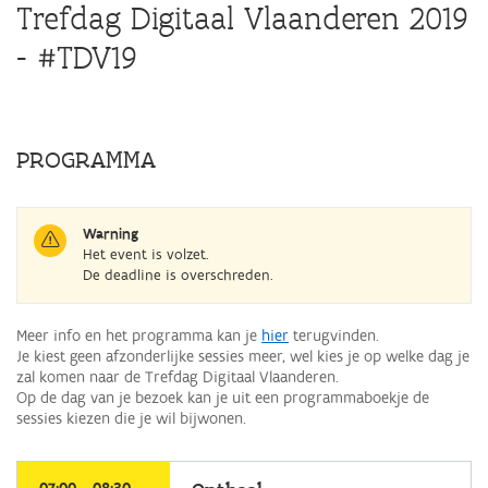
Trefdag Digitaal Vlaanderen 2019
- #TDV19
Overslaan
en
PROGRAMMA
naar
de
algemene
inhoud
Warning
gaan
Het event is volzet.
De deadline is overschreden.
Meer info en het programma kan je
hier
terugvinden.
Je kiest geen afzonderlijke sessies meer, wel kies je op welke dag je
zal komen naar de Trefdag Digitaal Vlaanderen.
Op de dag van je bezoek kan je uit een programmaboekje de
sessies kiezen die je wil bijwonen.
selecteer
een