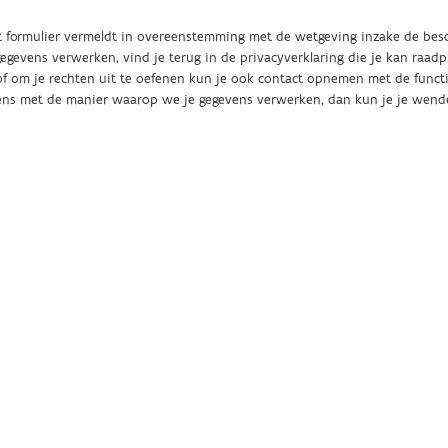
Overslaan
en
it formulier vermeldt in overeenstemming met de wetgeving inzake de be
naar
egevens verwerken, vind je terug in de privacyverklaring die je kan raad
de
algemene
 eens met de manier waarop we je gegevens verwerken, dan kun je je wend
inhoud
gaan