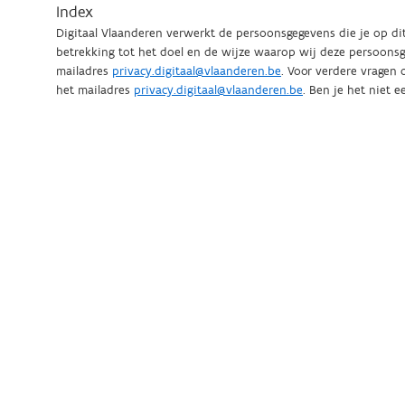
Index
Digitaal Vlaanderen verwerkt de persoonsgegevens die je op d
betrekking tot het doel en de wijze waarop wij deze persoonsg
mailadres
privacy.digitaal@vlaanderen.be
. Voor verdere vragen of om je rechten uit te oefenen kun je ook contact opnemen met de functionaris voor gegevensbescherming van Digitaal Vlaanderen via
het mailadres
privacy.digitaal@vlaanderen.be
. Ben je het niet